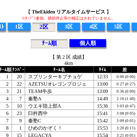
【
TheEkiden リアルタイムサービス
】
※ｵｰﾌﾟﾝ参加、踏切停止等の補正はされていません。
ｽﾄ
1区
2区
3区
4区
5区
ﾁｰﾑ順
個人順
【 第 2 区 成績】
4km
ﾁｰﾑ順
ﾅﾝﾊﾞｰ
ﾁｰﾑ名
ﾀｲﾑ
差
1
20
スプリンターキプチョゲ
12:33
0:00 (0:00)
2
22
AZETSUオレゴンプロジェ
13:00
0:27 (0:27)
3
21
TEAM牛歩
13:09
0:36 (0:09)
4
7
秦塾A
14:49
2:16 (1:40)
5
10
ウエキ陸上部A
15:36
3:03 (0:47)
6
23
臼杵西中
15:41
3:08 (0:05)
7
9
秦塾C
15:42
3:09 (0:01)
8
1
ひめのかぞく！
15:53
3:20 (0:11)
9
15
LEGACYA
15:54
3:21 (0:01)