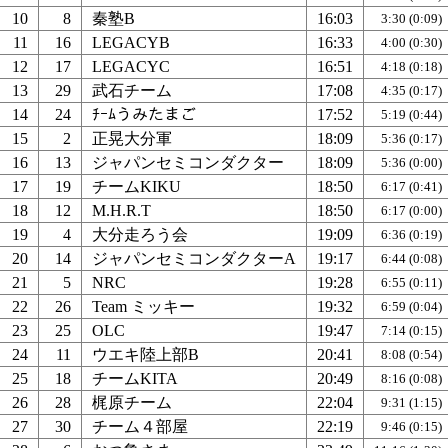
10
8
秦塾B
16:03
3:30 (0:09)
11
16
LEGACYB
16:33
4:00 (0:30)
12
17
LEGACYC
16:51
4:18 (0:18)
13
29
武石チーム
17:08
4:35 (0:17)
14
24
ﾁｰﾑうみたまご
17:52
5:19 (0:44)
15
2
正晃大分軍
18:09
5:36 (0:17)
16
13
ジャパンセミコンダクター
18:09
5:36 (0:00)
17
19
チームKIKU
18:50
6:17 (0:41)
18
12
M.H.R.T
18:50
6:17 (0:00)
19
4
大分走ろう会
19:09
6:36 (0:19)
20
14
ジャパンセミコンダクターA
19:17
6:44 (0:08)
21
5
NRC
19:28
6:55 (0:11)
22
26
Team ミッキー
19:32
6:59 (0:04)
23
25
OLC
19:47
7:14 (0:15)
24
11
ウエキ陸上部B
20:41
8:08 (0:54)
25
18
チームKITA
20:49
8:16 (0:08)
26
28
梶原チーム
22:04
9:31 (1:15)
27
30
チーム４部屋
22:19
9:46 (0:15)