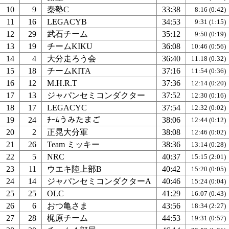
10
9
秦塾C
33:38
8:16 (0:42)
11
16
LEGACYB
34:53
9:31 (1:15)
12
29
武石チーム
35:12
9:50 (0:19)
13
19
チームKIKU
36:08
10:46 (0:56)
14
4
大分走ろう会
36:40
11:18 (0:32)
15
18
チームKITA
37:16
11:54 (0:36)
16
12
M.H.R.T
37:36
12:14 (0:20)
17
13
ジャパンセミコンダクター
37:52
12:30 (0:16)
18
17
LEGACYC
37:54
12:32 (0:02)
19
24
ﾁｰﾑうみたまご
38:06
12:44 (0:12)
20
2
正晃大分軍
38:08
12:46 (0:02)
21
26
Team ミッキー
38:36
13:14 (0:28)
22
5
NRC
40:37
15:15 (2:01)
23
11
ウエキ陸上部B
40:42
15:20 (0:05)
24
14
ジャパンセミコンダクターA
40:46
15:24 (0:04)
25
25
OLC
41:29
16:07 (0:43)
26
6
おつ亀さま
43:56
18:34 (2:27)
27
28
梶原チーム
44:53
19:31 (0:57)