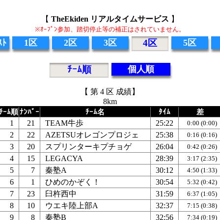
【
TheEkiden リアルタイムサービス
】
※ｵｰﾌﾟﾝ参加、踏切停止等の補正はされていません。
ｽﾄ
1区
2区
3区
4区
5区
ﾁｰﾑ順
個人順
【 第 4 区 成績】
8km
ﾁｰﾑ順
ﾅﾝﾊﾞｰ
ﾁｰﾑ名
ﾀｲﾑ
差
1
21
TEAM牛歩
25:22
0:00 (0:00)
2
22
AZETSUオレゴンプロジェ
25:38
0:16 (0:16)
3
20
スプリンターキプチョゲ
26:04
0:42 (0:26)
4
15
LEGACYA
28:39
3:17 (2:35)
5
7
秦塾A
30:12
4:50 (1:33)
6
1
ひめのかぞく！
30:54
5:32 (0:42)
7
23
臼杵西中
31:59
6:37 (1:05)
8
10
ウエキ陸上部A
32:37
7:15 (0:38)
9
8
秦塾B
32:56
7:34 (0:19)