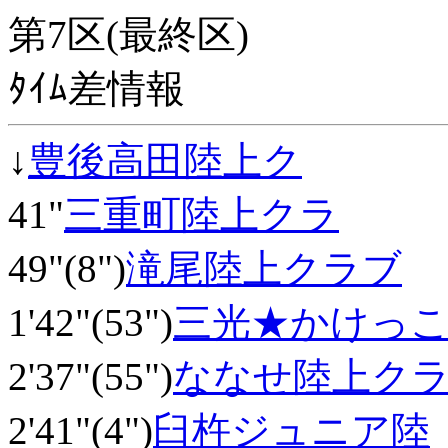
第7区(最終区)
ﾀｲﾑ差情報
↓
豊後高田陸上ク
41"
三重町陸上クラ
49"(8")
滝尾陸上クラブ
1'42"(53")
三光★かけっ
2'37"(55")
ななせ陸上ク
2'41"(4")
臼杵ジュニア陸