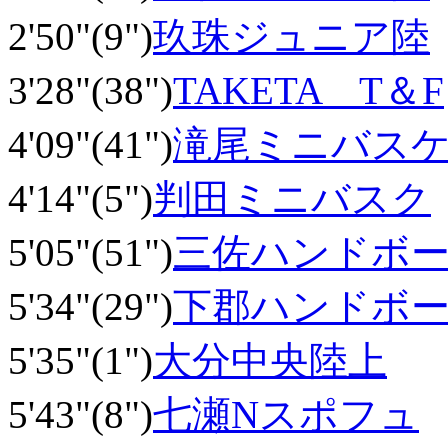
2'50"(9")
玖珠ジュニア陸
3'28"(38")
TAKETA T＆F
4'09"(41")
滝尾ミニバス
4'14"(5")
判田ミニバスク
5'05"(51")
三佐ハンドボ
5'34"(29")
下郡ハンドボ
5'35"(1")
大分中央陸上
5'43"(8")
七瀬Nスポフュ