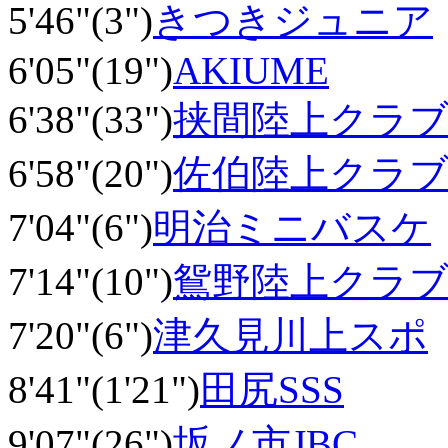
5'46"(3")
きつきジュニア
6'05"(19")
AKIUME
6'38"(33")
挟間陸上クラ
6'58"(20")
佐伯陸上クラ
7'04"(6")
明治ミニバスケ
7'14"(10")
鴛野陸上クラ
7'20"(6")
津久見川上スポ
8'41"(1'21")
田尻SSS
9'07"(26")
坂ノ市JBC