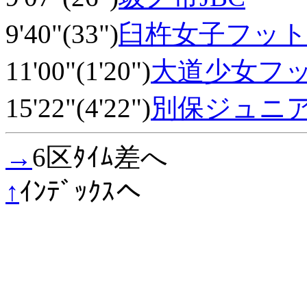
9'40"(33")
臼杵女子フッ
11'00"(1'20")
大道少女フ
15'22"(4'22")
別保ジュニ
→
6区ﾀｲﾑ差へ
↑
ｲﾝﾃﾞｯｸｽへ