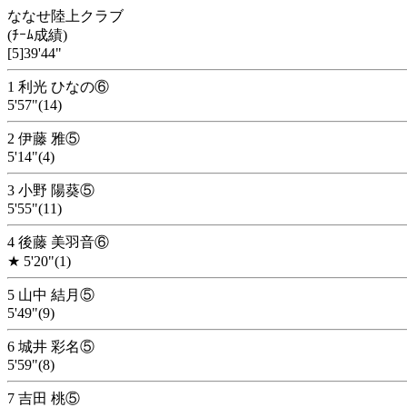
ななせ陸上クラブ
(ﾁｰﾑ成績)
[5]39'44"
1 利光 ひなの⑥
5'57"(14)
2 伊藤 雅⑤
5'14"(4)
3 小野 陽葵⑤
5'55"(11)
4 後藤 美羽音⑥
★ 5'20"(1)
5 山中 結月⑤
5'49"(9)
6 城井 彩名⑤
5'59"(8)
7 吉田 桃⑤