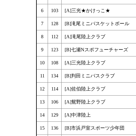
6
103
[A]三光★かけっこ★
7
128
[B]滝尾ミニバスケットボール
8
112
[A]滝尾陸上クラブ
9
123
[B]七瀬Nスポフューチャーズ
10
108
[A]三光陸上クラブ
11
134
[B]判田ミニバスクラブ
12
114
[A]佐伯陸上クラブ
13
106
[A]鴛野陸上クラブ
14
129
[A]中津陸上
15
136
[B]市浜戸室スポーツ少年団