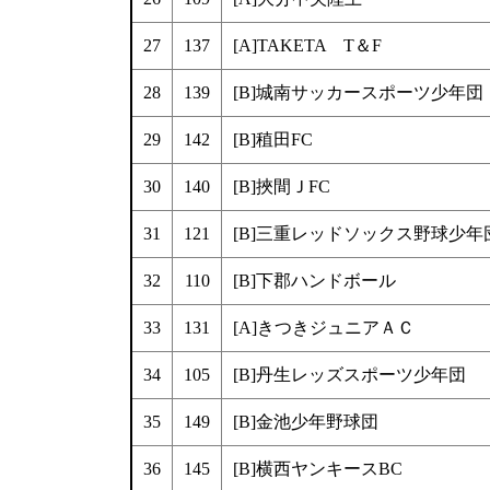
27
137
[A]TAKETA T＆F
28
139
[B]城南サッカースポーツ少年団
29
142
[B]稙田FC
30
140
[B]挾間ＪFC
31
121
[B]三重レッドソックス野球少年
32
110
[B]下郡ハンドボール
33
131
[A]きつきジュニアＡＣ
34
105
[B]丹生レッズスポーツ少年団
35
149
[B]金池少年野球団
36
145
[B]横西ヤンキースBC