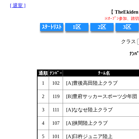
[ 退室 ]
【
TheEki
※ｵｰﾌﾟﾝ参加、
ｽﾀｰﾄﾘｽﾄ
1区
2区
3区
クラス
ﾅﾝﾊ
通順
ﾅﾝﾊﾞｰ
ﾁｰﾑ名
1
102
[A]豊後高田陸上クラブ
2
119
[B]豊府サッカースポーツ少年団
3
111
[A]ななせ陸上クラブ
4
107
[A]挟間陸上クラブ
5
101
[A]臼杵ジュニア陸上