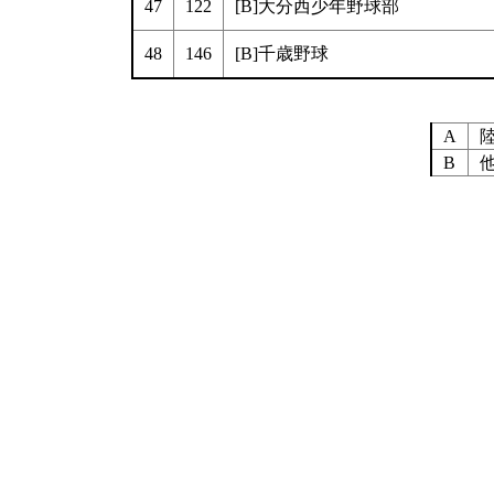
47
122
[B]大分西少年野球部
48
146
[B]千歳野球
A
B