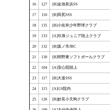
16
127
[B]金池長浜SS
17
116
[B]田尻SSS
18
135
[B]小佐井少年野球クラブ
19
133
[A]玖珠ジュニア陸上クラブ
20
132
[B]坂ノ市JBC
21
130
[B]明野東ソフトボールクラブ
22
104
[A]安心院陸上
23
117
[B]大道SSS
24
115
[A]GS院内
25
126
[B]妙見小天狗クラブ
26
109
[A]大分中央陸上