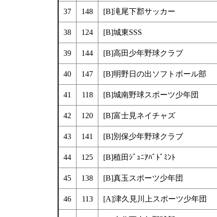
37
148
[B]滝尾下郡サッカー
38
124
[B]城東SSS
39
144
[B]高田少年野球クラブ
40
147
[B]明野日の出ソフトボール部
41
118
[B]城南野球スポーツ少年団
42
120
[B]富士見ネイチャズ
43
141
[B]別保少年野球クラブ
44
125
[B]稙田ｼﾞｭﾆｱﾊﾞﾄﾞﾐﾝﾄ
45
138
[B]真玉スポーツ少年団
46
113
[A]津久見川上スポーツ少年団