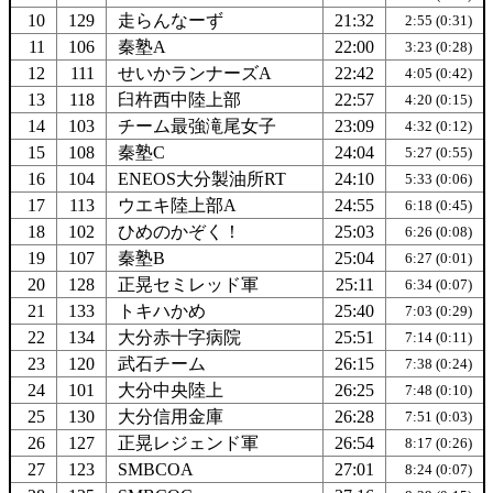
10
129
走らんなーず
21:32
2:55 (0:31)
11
106
秦塾A
22:00
3:23 (0:28)
12
111
せいかランナーズA
22:42
4:05 (0:42)
13
118
臼杵西中陸上部
22:57
4:20 (0:15)
14
103
チーム最強滝尾女子
23:09
4:32 (0:12)
15
108
秦塾C
24:04
5:27 (0:55)
16
104
ENEOS大分製油所RT
24:10
5:33 (0:06)
17
113
ウエキ陸上部A
24:55
6:18 (0:45)
18
102
ひめのかぞく！
25:03
6:26 (0:08)
19
107
秦塾B
25:04
6:27 (0:01)
20
128
正晃セミレッド軍
25:11
6:34 (0:07)
21
133
トキハかめ
25:40
7:03 (0:29)
22
134
大分赤十字病院
25:51
7:14 (0:11)
23
120
武石チーム
26:15
7:38 (0:24)
24
101
大分中央陸上
26:25
7:48 (0:10)
25
130
大分信用金庫
26:28
7:51 (0:03)
26
127
正晃レジェンド軍
26:54
8:17 (0:26)
27
123
SMBCOA
27:01
8:24 (0:07)