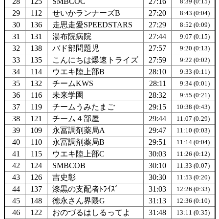
28
125
SMBCOC
27:16
8:39 (0:15)
29
112
せいかランナーズB
27:20
8:43 (0:04)
30
136
走思走愛SPEEDSTARS
27:29
8:52 (0:09)
31
131
湯布院病院
27:44
9:07 (0:15)
32
138
バド部問題児
27:57
9:20 (0:13)
33
135
こんにちは爆速トライズ
27:59
9:22 (0:02)
34
114
ウエキ陸上部B
28:10
9:33 (0:11)
35
132
チームKWS
28:11
9:34 (0:01)
36
116
未来学園
28:32
9:55 (0:21)
37
119
チームうみたまご
29:15
10:38 (0:43)
38
121
チーム４部屋
29:44
11:07 (0:29)
39
109
永冨調剤薬局A
29:47
11:10 (0:03)
40
110
永冨調剤薬局B
29:51
11:14 (0:04)
41
115
ウエキ陸上部C
30:03
11:26 (0:12)
42
124
SMBCOB
30:10
11:33 (0:07)
43
126
吉史彰
30:30
11:53 (0:20)
44
137
漆黒の支配者ﾄﾗｲｽﾞ
31:03
12:26 (0:33)
45
148
徳永さん界隈G
31:13
12:36 (0:10)
46
122
おのづるはしるってよ
31:48
13:11 (0:35)