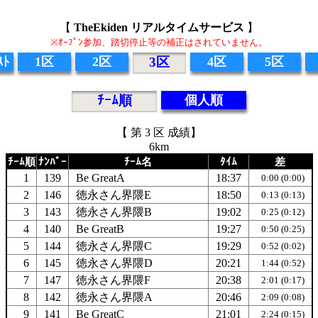
【
TheEkiden リアルタイムサービス
】
※ｵｰﾌﾟﾝ参加、踏切停止等の補正はされていません。
ｽﾄ
1区
2区
3区
4区
5区
ﾁｰﾑ順
個人順
【 第 3 区 成績】
6km
ﾁｰﾑ順
ﾅﾝﾊﾞｰ
ﾁｰﾑ名
ﾀｲﾑ
差
1
139
Be GreatA
18:37
0:00 (0:00)
2
146
徳永さん界隈E
18:50
0:13 (0:13)
3
143
徳永さん界隈B
19:02
0:25 (0:12)
4
140
Be GreatB
19:27
0:50 (0:25)
5
144
徳永さん界隈C
19:29
0:52 (0:02)
6
145
徳永さん界隈D
20:21
1:44 (0:52)
7
147
徳永さん界隈F
20:38
2:01 (0:17)
8
142
徳永さん界隈A
20:46
2:09 (0:08)
9
141
Be GreatC
21:01
2:24 (0:15)