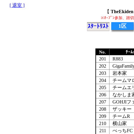
[ 退室 ]
【
TheEki
※ｵｰﾌﾟﾝ参加、
ｽﾀｰﾄﾘｽﾄ
1区
No.
ﾁｰ
201
R883
202
GigaFamil
203
岩本家
204
チームマ
205
チームエ
206
なかしま
207
GOHJI
208
ザッキー
209
チームR
210
横山家
211
べっちFC