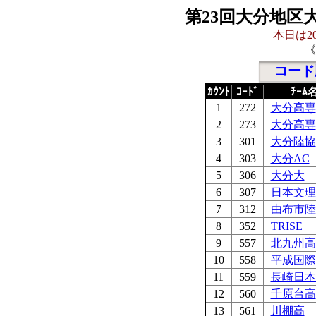
第23回大分地区
本日は20
《
コード
ｶｳﾝﾄ
ｺｰﾄﾞ
ﾁｰﾑ
1
272
大分高専
2
273
大分高専
3
301
大分陸協
4
303
大分AC
5
306
大分大
6
307
日本文理
7
312
由布市陸
8
352
TRISE
9
557
北九州高
10
558
平成国際
11
559
長崎日本
12
560
千原台高
13
561
川棚高