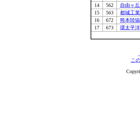
14
562
自由ヶ丘
15
563
都城工業
16
672
熊本陸協
17
673
環太平洋
こ
Copyr