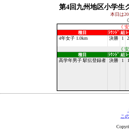
第4回九州地区小学生
本日は20
《
《 
種目
ﾗｳﾝﾄﾞ
組
ﾚ
4年女子 1.0km
決勝
1
《 
種目
ﾗｳﾝﾄﾞ
組
ﾚ
高学年男子 駅伝登録者
決勝
1
こ
Copyr