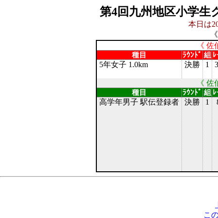
第4回九州地区小学生
本日は20
《
《 佐
種目
ﾗｳﾝﾄﾞ
組
ﾚ
5年女子 1.0km
決勝
1
《 佐
種目
ﾗｳﾝﾄﾞ
組
ﾚ
高学年男子 駅伝登録者
決勝
1
こ