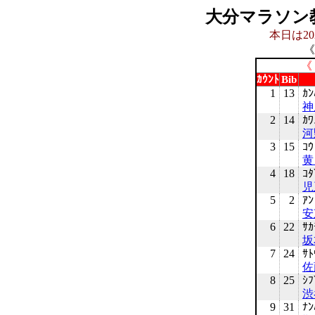
大分マラソン
本日は20
《
《
ｶｳﾝﾄ
Bib
1
13
ｶﾝ
神
2
14
ｶﾜ
河
3
15
ｺｳ
黄
4
18
ｺﾀ
児
5
2
ｱﾝ
安
6
22
ｻｶ
坂
7
24
ｻﾄ
佐
8
25
ｼﾌ
渋
9
31
ﾅﾝ