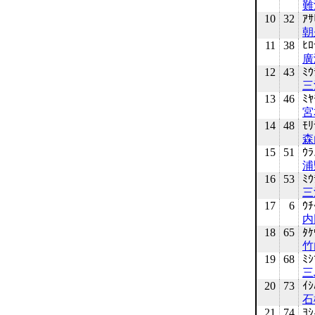
難
10
32
ｱｻ
朝
11
38
ﾋﾛ
廣
12
43
ﾐｳ
三
13
46
ﾐﾔ
宮
14
48
ﾓﾘ
森
15
51
ｳﾗ
浦
16
53
ﾐｳ
三
17
6
ｳﾁ
内
18
65
ﾀｹ
竹
19
68
ﾐｼ
三
20
73
ｲｼ
石
21
74
ﾖｼ