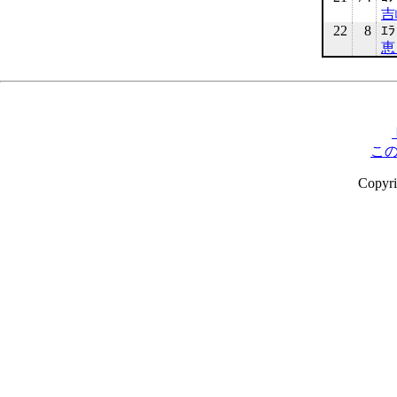
吉
22
8
ｴﾗ
恵
こ
Copyr