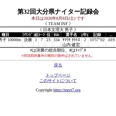
第32回大分県ナイター記録会
本日は2026年8月8日(土) です
《 TEAM INF 》
《 日本文理大 男子 》
種目
ﾗｳﾝﾄﾞ
組
ﾚｰﾝ
位
Bib
選手名
(年)
記録
...
子 10000m
決勝
1
7
23
334
ﾔﾏｳﾁ ﾀｹﾋﾛ
2
33'57"02
.019
山内 健宏
#は決勝の総合順位、
#
はﾄｯﾌﾟ8
※対抗戦対象外の種目の除外はされていません。
戻る
トップページ
このサイトについて
Copyright
https://meet7.org