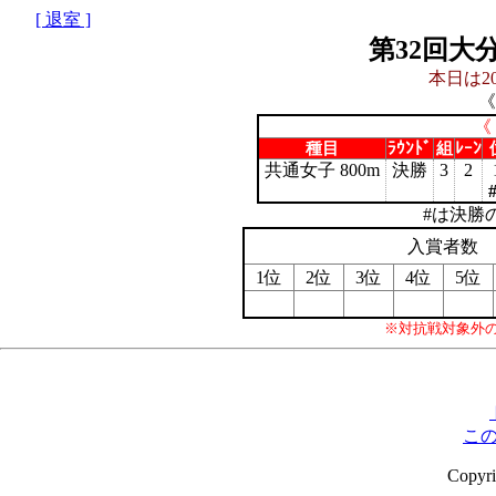
[ 退室 ]
第32回大
本日は20
《
《
種目
ﾗｳﾝﾄﾞ
組
ﾚｰﾝ
共通女子 800m
決勝
3
2
#は決勝
入賞者数
1位
2位
3位
4位
5位
※対抗戦対象外
こ
Copyr