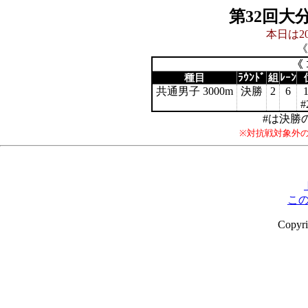
第32回大
本日は20
《
《 
種目
ﾗｳﾝﾄﾞ
組
ﾚｰﾝ
共通男子 3000m
決勝
2
6
#
#は決勝
※対抗戦対象外
こ
Copyr