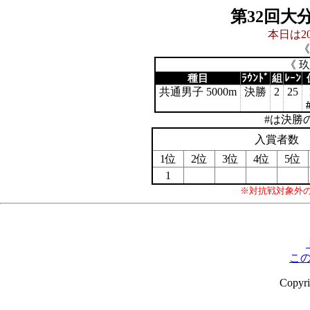
第32回大
本日は20
《
《 
種目
ﾗｳﾝﾄﾞ
組
ﾚｰﾝ
共通男子 5000m
決勝
2
25
#は決勝
入賞者数
1位
2位
3位
4位
5位
1
※対抗戦対象外
こ
Copyr