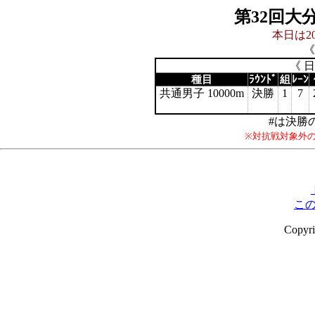
第32回大
本日は20
《
《 
種目
ﾗｳﾝﾄﾞ
組
ﾚｰﾝ
共通男子 10000m
決勝
1
7
#は決勝
※対抗戦対象外
こ
Copyr