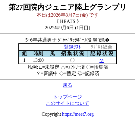
第27回院内ジュニア陸上グランプリ
本日は2026年8月7日(金) です
《 HEATS 》
2025年9月6日 (1日目)
5･6年共通男子 ｼﾞｬﾍﾞﾘｯｸﾎﾞｰﾙ投 豎ｺ蜍�
登録ﾘｽﾄ
ﾘｻﾞﾙﾄ総合
組
時刻
風
招 集 状 況
記 録 状 況
1
13:00
〇
◎
凡例: □=未設定 △=ｴﾝﾄﾘｰ済 〇=招集済
？=審議中 ◇=暫定 ◎=記録済
戻る
トップページ
このサイトについて
Copyright
https://meet7.org