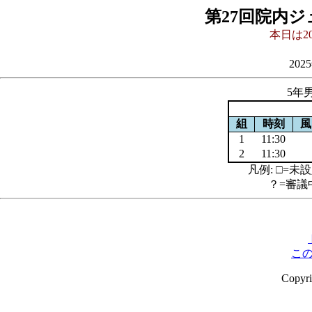
第27回院内
本日は20
202
5年男
組
時刻
風
1
11:30
2
11:30
凡例: □=未設
？=審議
こ
Copyr