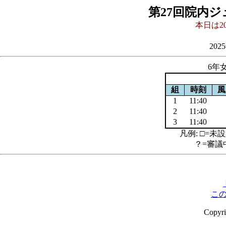
第27回院内
本日は20
202
6年女
組
時刻
風
1
11:40
2
11:40
3
11:40
凡例: □=未設
？=審議
こ
Copyr