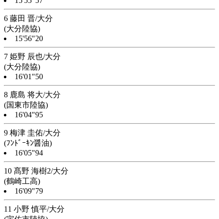
15'55"57
6 藤田 晋/大分
(大分陸協)
15'56"20
7 姫野 辰也/大分
(大分陸協)
16'01"50
8 鹿島 将大/大分
(国東市陸協)
16'04"95
9 梅津 圭佑/大分
(ﾌﾝﾄﾞｰｷﾝ醤油)
16'05"94
10 髙野 海樹2/大分
(鶴崎工高)
16'09"79
11 小野 慎平/大分