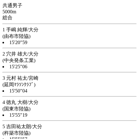
共通男子
5000m
総合
1 手嶋 純輝/大分
(由布市陸協)
15'20"59
2 穴井 雄大/大分
(中央発条工業)
15'25"06
3 元村 祐太/宮崎
(延岡ﾏﾗｿﾝｸﾗﾌﾞ)
15'50"04
4 徳丸 大樹/大分
(国東市陸協)
15'55"19
5 吉田祐太朗/大分
(杵築市陸協)