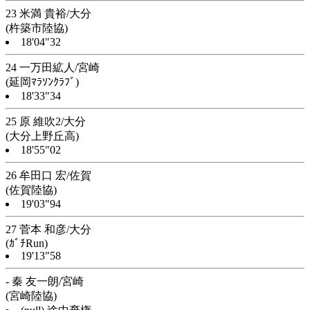
23 米満 貴裕/大分
(杵築市陸協)
18'04"32
24 一万田絋人/宮崎
(延岡ﾏﾗｿﾝｸﾗﾌﾞ)
18'33"34
25 原 維吹2/大分
(大分上野丘高)
18'55"02
26 牟田口 宏/佐賀
(佐賀陸協)
19'03"94
27 菅本 和彦/大分
(ｶﾞﾁRun)
19'13"58
- 秦 友一朗/宮崎
(宮崎陸協)