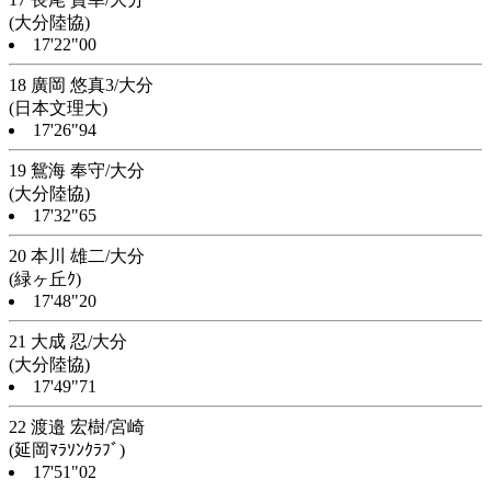
(大分陸協)
17'22"00
18 廣岡 悠真3/大分
(日本文理大)
17'26"94
19 鴛海 奉守/大分
(大分陸協)
17'32"65
20 本川 雄二/大分
(緑ヶ丘ｸ)
17'48"20
21 大成 忍/大分
(大分陸協)
17'49"71
22 渡邉 宏樹/宮崎
(延岡ﾏﾗｿﾝｸﾗﾌﾞ)
17'51"02