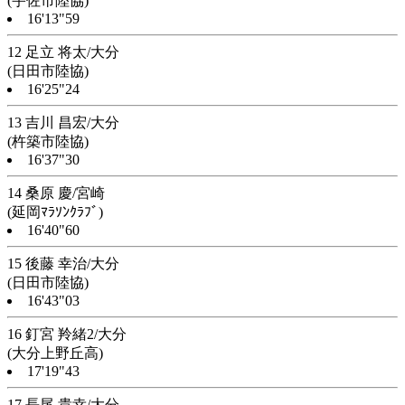
(宇佐市陸協)
16'13"59
12 足立 将太/大分
(日田市陸協)
16'25"24
13 吉川 昌宏/大分
(杵築市陸協)
16'37"30
14 桑原 慶/宮崎
(延岡ﾏﾗｿﾝｸﾗﾌﾞ)
16'40"60
15 後藤 幸治/大分
(日田市陸協)
16'43"03
16 釘宮 羚緒2/大分
(大分上野丘高)
17'19"43
17 長尾 貴幸/大分