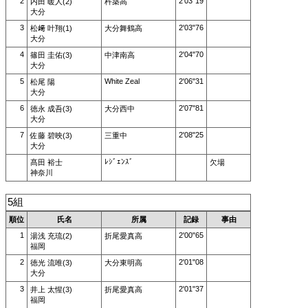
2
2'03"19
内田 暖人(2)
杵築高
大分
3
2'03"76
松﨑 叶翔(1)
大分舞鶴高
大分
4
2'04"70
篠田 圭佑(3)
中津南高
大分
5
White Zeal
2'06"31
松尾 陽
大分
6
2'07"81
徳永 成吾(3)
大分西中
大分
7
2'08"25
佐藤 碧映(3)
三重中
大分
ﾚｼﾞｪﾝｽﾞ
髙田 裕士
欠場
神奈川
5組
順位
氏名
所属
記録
事由
1
2'00"65
湯浅 充琉(2)
折尾愛真高
福岡
2
2'01"08
徳光 流唯(3)
大分東明高
大分
3
2'01"37
井上 太惺(3)
折尾愛真高
福岡