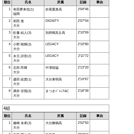
順位
氏名
所属
記録
事由
1
2'04"46
有田夢来也(1)
折尾愛真高
福岡
2
DIGNITY
2'07"04
初田 進
大分
3
2'10"69
佐藤 結人(3)
別府鶴見丘高
大分
4
LEGACY
2'10"80
小野 晴輝(3)
大分
5
LEGACY
2'11"72
永元 詩音(2)
大分
6
2'13"20
石田 昂輝
中津陸協
大分
7
2'14"67
盛田 絃貴(1)
大分東明高
大分
8
2'18"39
満井 宗我(3)
きつきｼﾞｭﾆｱAC
大分
4組
順位
氏名
所属
記録
事由
1
2'02"50
篠崎 未來(3)
大分舞鶴高
大分