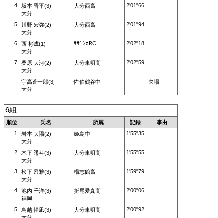
4
2'01"66
坂本 晋平(3)
大分西高
大分
5
2'01"94
川野 宏弥(2)
大分西高
大分
6
ｻｻﾞﾝｶRC
2'02"18
西 彬成(1)
大分
7
2'02"59
桑原 大河(2)
大分東明高
大分
宇高蒼一郎(3)
佐伯鶴谷中
欠場
大分
6組
順位
氏名
所属
記録
事由
1
1'55"35
岩本 太陽(2)
姫島中
大分
2
1'55"55
木下 遥斗(3)
大分東明高
大分
3
1'59"79
松下 昂雅(3)
楊志館高
大分
4
2'00"06
池内 千洋(3)
折尾愛真高
福岡
5
2'00"92
鳥越 惺凪(3)
大分東明高
大分