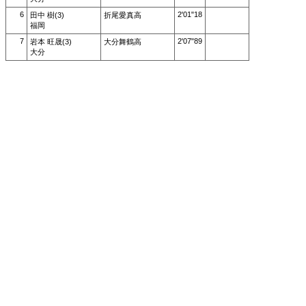
6
2'01"18
田中 樹(3)
折尾愛真高
福岡
7
2'07"89
岩本 旺晟(3)
大分舞鶴高
大分