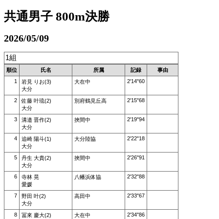
共通男子 800m決勝
2026/05/09
1組
順位
氏名
所属
記録
事由
1
2'14"60
岩見 りお(3)
大在中
大分
2
2'15"68
佐藤 叶琉(2)
別府鶴見丘高
大分
3
2'19"94
溝邉 晋作(2)
挾間中
大分
4
2'22"18
追崎 陽斗(1)
大分陸協
大分
5
2'26"91
丹生 大貴(2)
挾間中
大分
6
2'32"88
寺林 晃
八幡浜体協
愛媛
7
2'33"67
野田 叶(2)
高田中
大分
8
2'34"86
冨來 慶大(2)
大在中