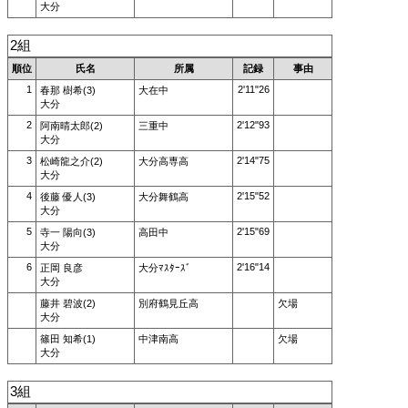
大分
2組
順位
氏名
所属
記録
事由
1
2'11"26
春那 樹希(3)
大在中
大分
2
2'12"93
阿南晴太郎(2)
三重中
大分
3
2'14"75
松崎龍之介(2)
大分高専高
大分
4
2'15"52
後藤 優人(3)
大分舞鶴高
大分
5
2'15"69
寺一 陽向(3)
高田中
大分
6
2'16"14
正岡 良彦
大分ﾏｽﾀｰｽﾞ
大分
藤井 碧波(2)
別府鶴見丘高
欠場
大分
篠田 知希(1)
中津南高
欠場
大分
3組