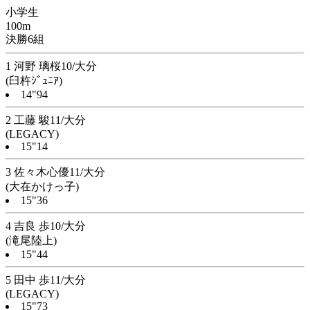
小学生
100m
決勝6組
1 河野 璃桜10/大分
(臼杵ｼﾞｭﾆｱ)
14"94
2 工藤 駿11/大分
(LEGACY)
15"14
3 佐々木心優11/大分
(大在かけっ子)
15"36
4 吉良 歩10/大分
(滝尾陸上)
15"44
5 田中 歩11/大分
(LEGACY)
15"73