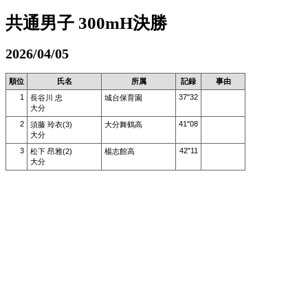
共通男子 300mH決勝
2026/04/05
順位
氏名
所属
記録
事由
1
37"32
長谷川 忠
城台保育園
大分
2
41"08
須藤 玲衣(3)
大分舞鶴高
大分
3
42"11
松下 昂雅(2)
楊志館高
大分