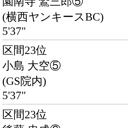
園南寺 鷲三郎⑤
(横西ヤンキースBC)
5'37"
区間23位
小島 大空⑤
(GS院内)
5'37"
区間23位