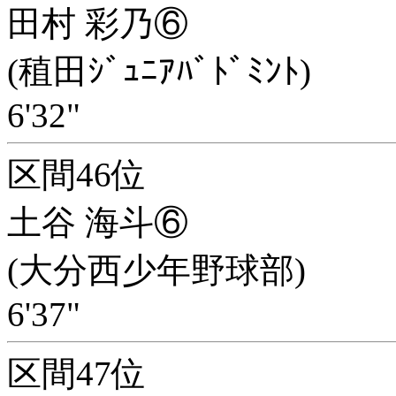
田村 彩乃⑥
(稙田ｼﾞｭﾆｱﾊﾞﾄﾞﾐﾝﾄ)
6'32"
区間46位
土谷 海斗⑥
(大分西少年野球部)
6'37"
区間47位