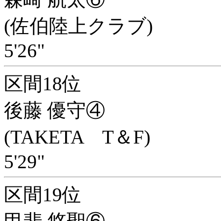
(佐伯陸上クラブ)
5'26"
区間18位
後藤 優守④
(TAKETA T＆F)
5'29"
区間19位