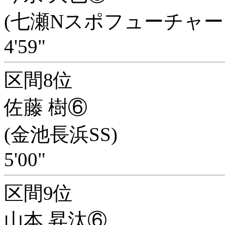
(七瀬Nスポフューチャー
4'59"
区間8位
佐藤 樹⑥
(金池長浜SS)
5'00"
区間9位
山本 昇汰⑥