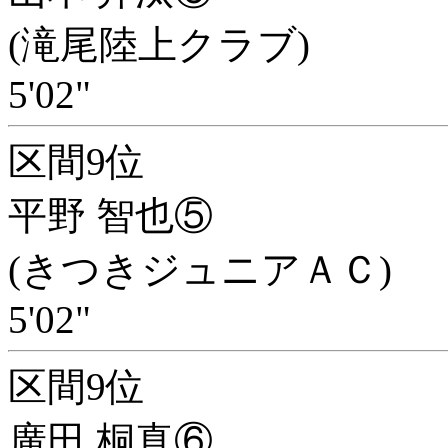
(滝尾陸上クラブ)
5'02"
区間9位
平野 智也⑤
(きつきジュニアＡＣ)
5'02"
区間9位
廣田 桐真⑥