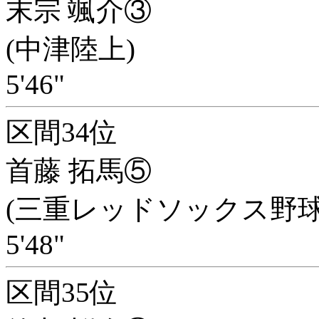
末宗 颯介③
(中津陸上)
5'46"
区間34位
首藤 拓馬⑤
(三重レッドソックス野球
5'48"
区間35位