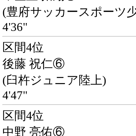
(豊府サッカースポーツ少
4'36"
区間4位
後藤 祝仁⑥
(臼杵ジュニア陸上)
4'47"
区間4位
中野 亮佑⑥