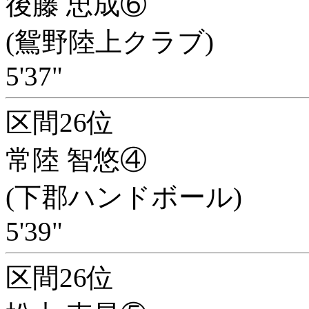
後藤 忠成⑥
(鴛野陸上クラブ)
5'37"
区間26位
常陸 智悠④
(下郡ハンドボール)
5'39"
区間26位