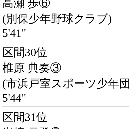
高瀬 歩⑥
(別保少年野球クラブ)
5'41"
区間30位
椎原 典奏③
(市浜戸室スポーツ少年団
5'44"
区間31位