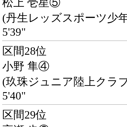
松上 壱星⑤
(丹生レッズスポーツ少年
5'39"
区間28位
小野 隼④
(玖珠ジュニア陸上クラブ
5'40"
区間29位