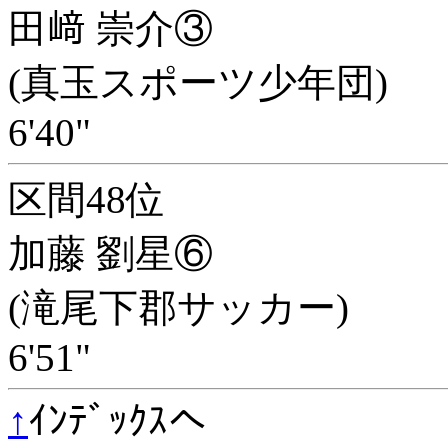
田﨑 崇介③
(真玉スポーツ少年団)
6'40"
区間48位
加藤 劉星⑥
(滝尾下郡サッカー)
6'51"
↑
ｲﾝﾃﾞｯｸｽへ