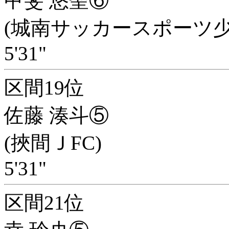
甲斐 悠聖⑥
(城南サッカースポーツ少
5'31"
区間19位
佐藤 湊斗⑤
(挾間ＪFC)
5'31"
区間21位