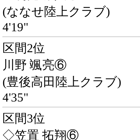
(ななせ陸上クラブ)
4'19"
区間2位
川野 颯亮⑥
(豊後高田陸上クラブ)
4'35"
区間3位
◇笠置 拓翔⑥