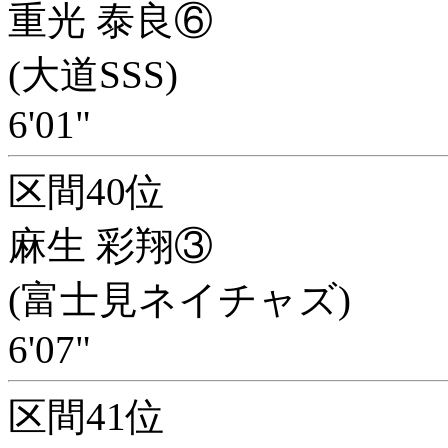
重光 泰良⑥
(大道SSS)
6'01"
区間40位
麻生 彩翔③
(富士見ネイチャズ)
6'07"
区間41位