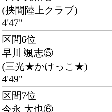
(挟間陸上クラブ)
4'47"
区間6位
早川 颯志⑤
(三光★かけっこ★)
4'49"
区間7位
今永 大也⑥