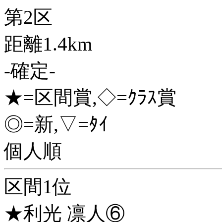
第2区
距離1.4km
-確定-
★=区間賞,◇=ｸﾗｽ賞
◎=新,▽=ﾀｲ
個人順
区間1位
★利光 凛人⑥