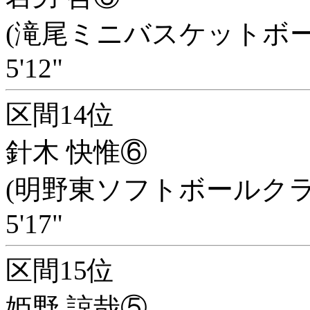
(滝尾ミニバスケットボー
5'12"
区間14位
針木 快惟⑥
(明野東ソフトボールクラ
5'17"
区間15位
姫野 諒哉⑤