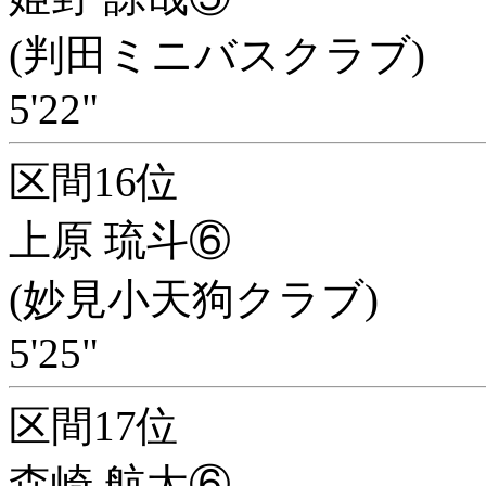
(判田ミニバスクラブ)
5'22"
区間16位
上原 琉斗⑥
(妙見小天狗クラブ)
5'25"
区間17位
森崎 航太⑥