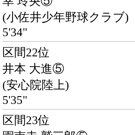
幸 玲央⑤
(小佐井少年野球クラブ)
5'34"
区間22位
井本 大進⑤
(安心院陸上)
5'35"
区間23位