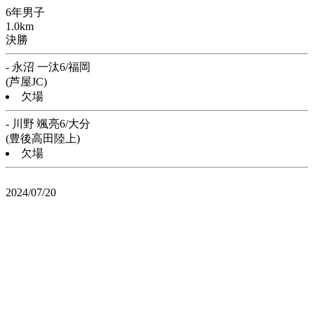
6年男子
1.0km
決勝
- 永沼 一汰6/福岡
(芦屋JC)
欠場
- 川野 颯亮6/大分
(豊後高田陸上)
欠場
2024/07/20